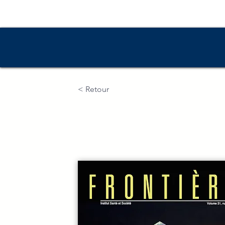
Accueil
Numé
< Retour