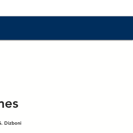
À propos
mes
G. Dizboni