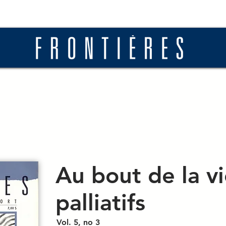
ros
Actualités
Diffusion
Soumettre
Au bout de la vie
palliatifs
Vol. 5, no 3