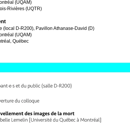
Montréal (UQAM)
rois-Rivières (UQTR)
ent
e (local D-R200), Pavillon Athanase-David (D)
Montréal (UQAM)
ntréal, Québec